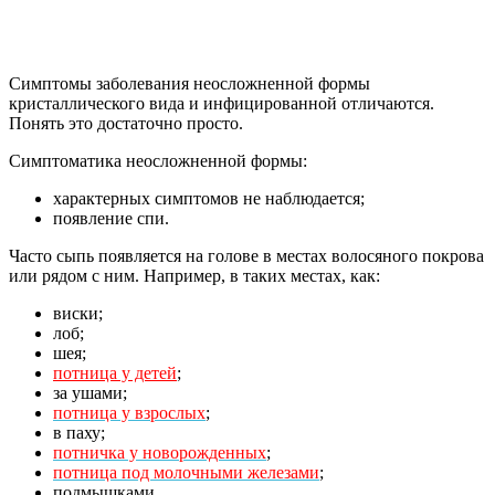
Симптомы заболевания неосложненной формы
кристаллического вида и инфицированной отличаются.
Понять это достаточно просто.
Симптоматика неосложненной формы:
характерных симптомов не наблюдается;
появление спи.
Часто сыпь появляется на голове в местах волосяного покрова
или рядом с ним. Например, в таких местах, как:
виски;
лоб;
шея;
потница у детей
;
за ушами;
потница у взрослых
;
в паху;
потничка у новорожденных
;
потница под молочными железами
;
подмышками.