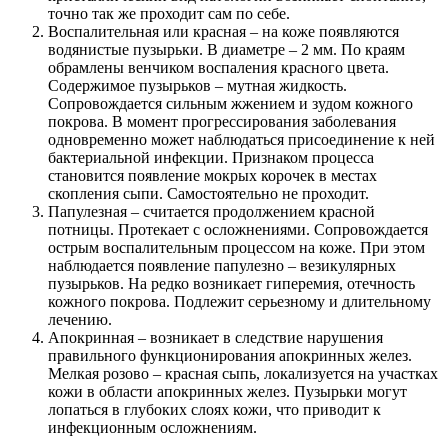
точно так же проходит сам по себе.
Воспалительная или красная – на коже появляются
водянистые пузырьки. В диаметре – 2 мм. По краям
обрамлены венчиком воспаления красного цвета.
Содержимое пузырьков – мутная жидкость.
Сопровождается сильным жжением и зудом кожного
покрова. В момент прогрессирования заболевания
одновременно может наблюдаться присоединение к ней
бактериальной инфекции. Признаком процесса
становится появление мокрых корочек в местах
скопления сыпи. Самостоятельно не проходит.
Папулезная – считается продолжением красной
потницы. Протекает с осложнениями. Сопровождается
острым воспалительным процессом на коже. При этом
наблюдается появление папулезно – везикулярных
пузырьков. На редко возникает гиперемия, отечность
кожного покрова. Подлежит серьезному и длительному
лечению.
Апокринная – возникает в следствие нарушения
правильного функционирования апокринных желез.
Мелкая розово – красная сыпь, локализуется на участках
кожи в области апокринных желез. Пузырьки могут
лопаться в глубоких слоях кожи, что приводит к
инфекционным осложнениям.