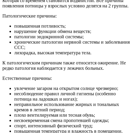
Которая со временем становится водянистой. Все причины
появления потницы у взрослых условно делятся на 2 группы.
Патологические причины:
повышенная потливость;
нарушение функции обмена веществ;
патологии эндокринной системы;
хронические патологии нервной системы и заболевания
ССС;
лихорадка, высокая температура тела.
К патологическим причинам также относится ожирение. Не
редко патология наблюдается у лежачих больных.
Естественные причины:
увлечение загаром на открытом солнце чрезмерно;
несоблюдение правил личной гигиены (особенно
потница на ладошках и ногах);
неправильное использование жирных и тональных
кремов в летний период;
плохо вентилируемая или тесная обувь;
несвоевременная смена пропотевшей одежды;
спорт, интенсивный физический труд;
повышенная температура и влажность в помещении.