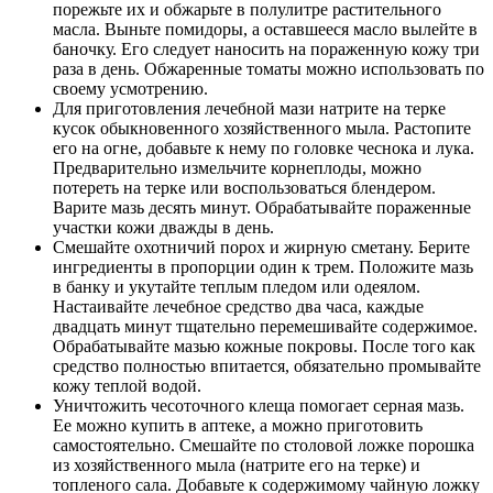
порежьте их и обжарьте в полулитре растительного
масла. Выньте помидоры, а оставшееся масло вылейте в
баночку. Его следует наносить на пораженную кожу три
раза в день. Обжаренные томаты можно использовать по
своему усмотрению.
Для приготовления лечебной мази натрите на терке
кусок обыкновенного хозяйственного мыла. Растопите
его на огне, добавьте к нему по головке чеснока и лука.
Предварительно измельчите корнеплоды, можно
потереть на терке или воспользоваться блендером.
Варите мазь десять минут. Обрабатывайте пораженные
участки кожи дважды в день.
Смешайте охотничий порох и жирную сметану. Берите
ингредиенты в пропорции один к трем. Положите мазь
в банку и укутайте теплым пледом или одеялом.
Настаивайте лечебное средство два часа, каждые
двадцать минут тщательно перемешивайте содержимое.
Обрабатывайте мазью кожные покровы. После того как
средство полностью впитается, обязательно промывайте
кожу теплой водой.
Уничтожить чесоточного клеща помогает серная мазь.
Ее можно купить в аптеке, а можно приготовить
самостоятельно. Смешайте по столовой ложке порошка
из хозяйственного мыла (натрите его на терке) и
топленого сала. Добавьте к содержимому чайную ложку