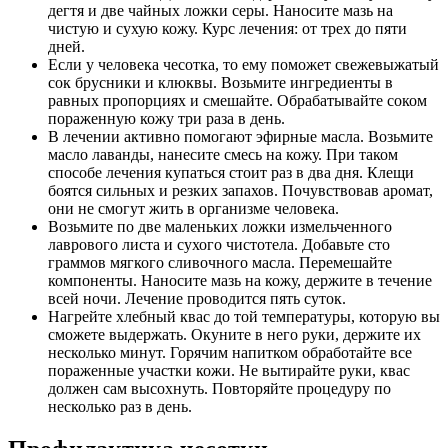
дегтя и две чайных ложки серы. Наносите мазь на
чистую и сухую кожу. Курс лечения: от трех до пяти
дней.
Если у человека чесотка, то ему поможет свежевыжатый
сок брусники и клюквы. Возьмите ингредиенты в
равных пропорциях и смешайте. Обрабатывайте соком
пораженную кожу три раза в день.
В лечении активно помогают эфирные масла. Возьмите
масло лаванды, нанесите смесь на кожу. При таком
способе лечения купаться стоит раз в два дня. Клещи
боятся сильных и резких запахов. Почувствовав аромат,
они не смогут жить в организме человека.
Возьмите по две маленьких ложки измельченного
лаврового листа и сухого чистотела. Добавьте сто
граммов мягкого сливочного масла. Перемешайте
компоненты. Наносите мазь на кожу, держите в течение
всей ночи. Лечение проводится пять суток.
Нагрейте хлебный квас до той температуры, которую вы
сможете выдержать. Окуните в него руки, держите их
несколько минут. Горячим напитком обработайте все
пораженные участки кожи. Не вытирайте руки, квас
должен сам высохнуть. Повторяйте процедуру по
несколько раз в день.