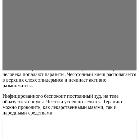
Заключение
Чесотка – неприятное заболевание, при котором в организм
человека попадают паразиты. Чесоточный клещ располагается
в верхних слоях эпидермиса и начинает активно
размножаться.
Инфицированного беспокоит постоянный зуд, на теле
образуются папулы. Чесотка успешно лечится. Терапию
можно проводить, как лекарственными мазями, так и
народными средствами.