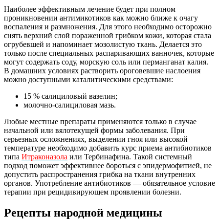
Наиболее эффективным лечение будет при полном
проникновении антимикотиков как можно ближе к очагу
воспаления и размножения. Для этого необходимо осторожно
снять верхний слой пораженной грибком кожи, которая стала
огрубевшей и напоминает мозолистую ткань. Делается это
только после специальных распаривающих ванночек, которые
могут содержать соду, морскую соль или перманганат калия.
В домашних условиях растворить ороговевшие наслоения
можно доступными каталитическими средствами:
15 % салициловый вазелин;
молочно-салициловая мазь.
Любые местные препараты применяются только в случае
начальной или вялотекущей формы заболевания. При
серьезных осложнениях, выделении гноя или высокой
температуре необходимо добавить курс приема антибиотиков
типа
Итраконазола
или Тербинафина. Такой системный
подход поможет эффективнее бороться с эпидермофитией, не
допустить распространения грибка на ткани внутренних
органов. Употребление антибиотиков — обязательное условие
терапии при рецидивирующем проявлении болезни.
Рецепты народной медицины