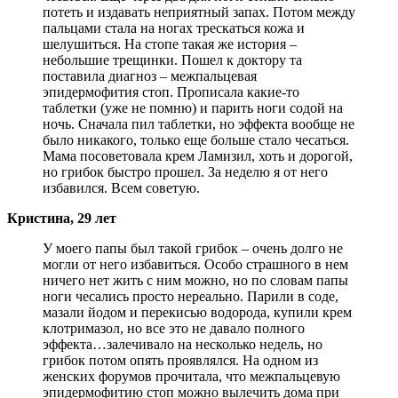
потеть и издавать неприятный запах. Потом между
пальцами стала на ногах трескаться кожа и
шелушиться. На стопе такая же история –
небольшие трещинки. Пошел к доктору та
поставила диагноз – межпальцевая
эпидермофития стоп. Прописала какие-то
таблетки (уже не помню) и парить ноги содой на
ночь. Сначала пил таблетки, но эффекта вообще не
было никакого, только еще больше стало чесаться.
Мама посоветовала крем Ламизил, хоть и дорогой,
но грибок быстро прошел. За неделю я от него
избавился. Всем советую.
Кристина, 29 лет
У моего папы был такой грибок – очень долго не
могли от него избавиться. Особо страшного в нем
ничего нет жить с ним можно, но по словам папы
ноги чесались просто нереально. Парили в соде,
мазали йодом и перекисью водорода, купили крем
клотримазол, но все это не давало полного
эффекта…залечивало на несколько недель, но
грибок потом опять проявлялся. На одном из
женских форумов прочитала, что межпальцевую
эпидермофитию стоп можно вылечить дома при