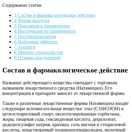
Содержание статьи
1 Состав и фармакологическое действие
2 Форма выпуска
3 Показания к применению
4 Инструкция по применению
5 Противопоказания
6 Побочные эффекты
7 Аналоги
8 Мнение специалистов
9 Отзывы покупателей
Состав и фармакологическое действие
Название действующего вещества совпадает с торговым
названием лекарственного средства (Натамицин). Его
концентрация в препарате зависит от лекарственной формы.
Также в различные лекарственные формы Натамицина входят
следующие вспомогательные вещества: этал (С16Н33ОН) и
цетилстеариловый спирт, оксиэтилированные сорбитаны,
жиры, пищевая сода, гександиовая кислота, децилолеат,
додецилсульфат натрия, крахмал, соль магния и стеариловой
кислоты, нерастворимый поливинилпирролидон, молочный