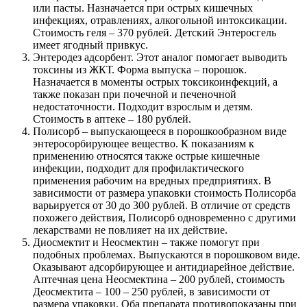
или пасты. Назначается при острых кишечных
инфекциях, отравлениях, алкогольной интоксикации.
Стоимость геля – 370 рублей. Детский Энтеросгель
имеет ягодный привкус.
Энтеродез адсорбент. Этот аналог помогает выводить
токсины из ЖКТ. Форма выпуска – порошок.
Назначается в моменты острых токсикоинфекций, а
также показан при почечной и печеночной
недостаточности. Подходит взрослым и детям.
Стоимость в аптеке – 180 рублей.
Полисорб – выпускающееся в порошкообразном виде
энтеросорбирующее вещество. К показаниям к
применению относятся также острые кишечные
инфекции, подходит для профилактического
применения рабочим на вредных предприятиях. В
зависимости от размера упаковки стоимость Полисорба
варьируется от 30 до 300 рублей. В отличие от средств
похожего действия, Полисорб одновременно с другими
лекарствами не повлияет на их действие.
Диосмектит и Неосмектин – также помогут при
подобных проблемах. Выпускаются в порошковом виде.
Оказывают адсорбирующее и антидиарейное действие.
Аптечная цена Неосмектина – 200 рублей, стоимость
Деосмектита – 100 – 250 рублей, в зависимости от
размера упаковки. Оба препарата противопоказаны при