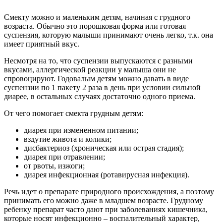
Смекту можно и маленьким детям, начиная с грудного
возраста. Обычно это порошковая форма или готовая
суспензия, которую малыши принимают очень легко, т.к. она
имеет приятный вкус.
Несмотря на то, что суспензии выпускаются с разными
вкусами, аллергической реакции у малыша они не
спровоцируют. Годовалым детям можно давать в виде
суспензии по 1 пакету 2 раза в день при условии сильной
диарее, в остальных случаях достаточно одного приема.
От чего помогает смекта грудным детям:
диарея при измененном питании;
вздутие живота и колики;
дисбактериоз (хроническая или острая стадия);
диарея при отравлении;
от рвоты, изжоги;
диарея инфекционная (ротавирусная инфекция).
Речь идет о препарате природного происхождения, а поэтому
принимать его можно даже в младшем возрасте. Грудному
ребенку препарат часто дают при заболеваниях кишечника,
которые носят инфекционно – воспалительный характер,