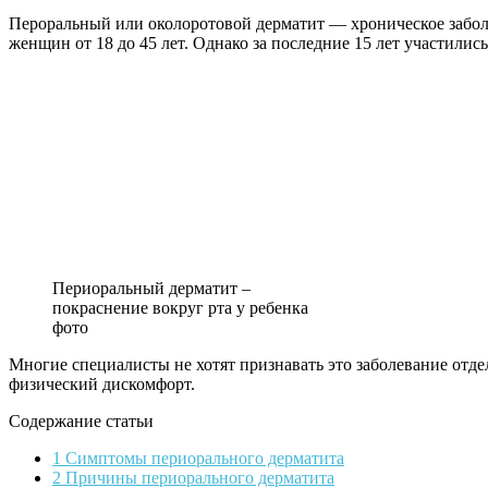
Пероральный или околоротовой дерматит — хроническое забол
женщин от 18 до 45 лет. Однако за последние 15 лет участилис
Периоральный дерматит –
покраснение вокруг рта у ребенка
фото
Многие специалисты не хотят признавать это заболевание отдел
физический дискомфорт.
Содержание статьи
1 Симптомы периорального дерматита
2 Причины периорального дерматита