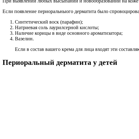
При выявлении любых высыпаний и новообразований на коже л
Если появление периоральныого дерматита было спровоцирован
Синтетический воск (парафин);
Натриевая соль лаурилсерной кислоты;
Наличие корицы в виде основного ароматизатора;
Вазелин.
Если в состав вашего крема для лица входят эти составля
Периоральный дерматита у детей