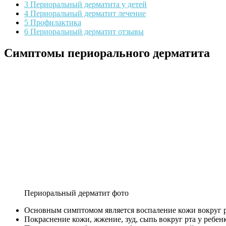
3 Периоральный дерматита у детей
4 Периоральный дерматит лечение
5 Профилактика
6 Периоральный дерматит отзывы
Симптомы периорального дерматита
Периоральный дерматит фото
Основным симптомом является воспаление кожи вокруг р
Покраснение кожи, жжение, зуд, сыпь вокруг рта у ребен