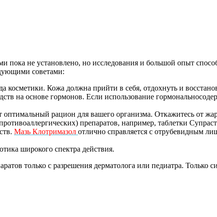
и пока не установлено, но исследования и большой опыт способ
ледующими советами:
да косметики. Кожа должна прийти в себя, отдохнуть и восстано
дств на основе гормонов. Если использование гормональносодер
ит оптимальный рацион для вашего организма. Откажитесь от жар
ротивоаллергических) препаратов, например, таблетки Супраст
ств.
Мазь Клотримазол
отлично справляется с отрубевидным ли
отика широкого спектра действия.
ратов только с разрешения дерматолога или педиатра. Только с