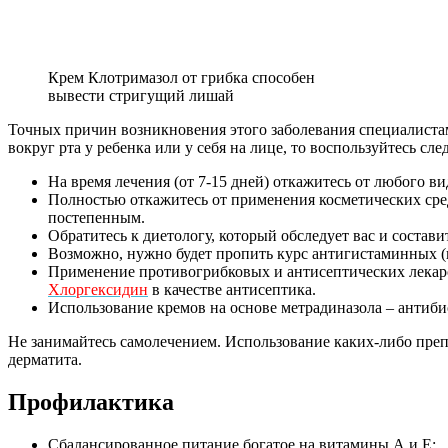
Крем Клотримазол от грибка способен
вывести стригущий лишай
Точных причин возникновения этого заболевания специалистам
вокруг рта у ребенка или у себя на лице, то воспользуйтесь с
На время лечения (от 7-15 дней) откажитесь от любого ви
Полностью откажитесь от применения косметических сре
постепенным.
Обратитесь к диетологу, который обследует вас и состав
Возможно, нужно будет пропить курс антигистаминных (п
Применение противогрибковых и антисептических лекар
Хлоргексидин
в качестве антисептика.
Использование кремов на основе метрадиназола – антиби
Не занимайтесь самолечением. Использование каких-либо препа
дерматита.
Профилактика
Сбалансированное питание богатое на витамины А и Е;