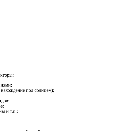
акторы:
ниями;
 нахождение под солнцем);
идов;
в;
ы и т.п.;