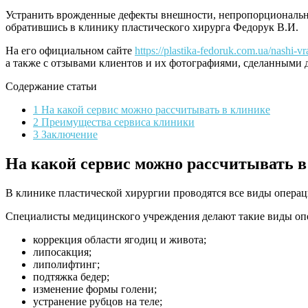
Устранить врожденные дефекты внешности, непропорционально
обратившись в клинику пластического хирурга Федорук В.И.
На его официальном сайте
https://plastika-fedoruk.com.ua/nashi-vr
а также с отзывами клиентов и их фотографиями, сделанными д
Содержание статьи
1 На какой сервис можно рассчитывать в клинике
2 Преимущества сервиса клиники
3 Заключение
На какой сервис можно рассчитывать в
В клинике пластической хирургии проводятся все виды операц
Специалисты медицинского учреждения делают такие виды опер
коррекция области ягодиц и живота;
липосакция;
липолифтинг;
подтяжка бедер;
изменение формы голени;
устранение рубцов на теле;