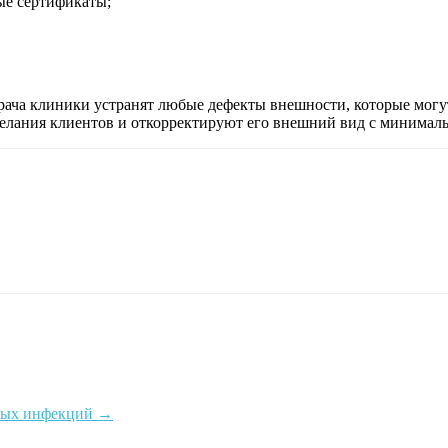
ые сертификаты;
ача клиники устранят любые дефекты внешности, которые могут
елания клиентов и откорректируют его внешний вид с минима
овых инфекций
→