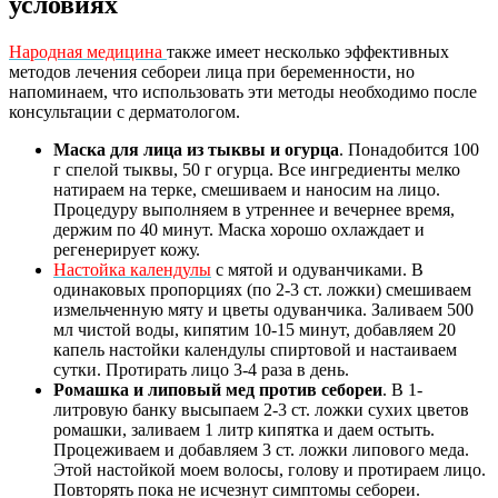
условиях
Народная медицина
также имеет несколько эффективных
методов лечения себореи лица при беременности, но
напоминаем, что использовать эти методы необходимо после
консультации с дерматологом.
Маска для лица из тыквы и огурца
. Понадобится 100
г спелой тыквы, 50 г огурца. Все ингредиенты мелко
натираем на терке, смешиваем и наносим на лицо.
Процедуру выполняем в утреннее и вечернее время,
держим по 40 минут. Маска хорошо охлаждает и
регенерирует кожу.
Настойка календулы
с мятой и одуванчиками. В
одинаковых пропорциях (по 2-3 ст. ложки) смешиваем
измельченную мяту и цветы одуванчика. Заливаем 500
мл чистой воды, кипятим 10-15 минут, добавляем 20
капель настойки календулы спиртовой и настаиваем
сутки. Протирать лицо 3-4 раза в день.
Ромашка и липовый мед против себореи
. В 1-
литровую банку высыпаем 2-3 ст. ложки сухих цветов
ромашки, заливаем 1 литр кипятка и даем остыть.
Процеживаем и добавляем 3 ст. ложки липового меда.
Этой настойкой моем волосы, голову и протираем лицо.
Повторять пока не исчезнут симптомы себореи.