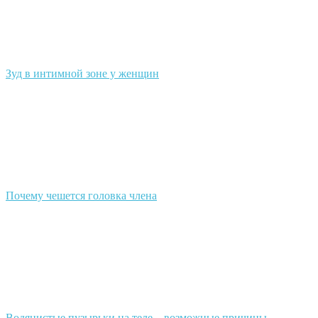
Зуд в интимной зоне у женщин
Почему чешется головка члена
Водянистые пузырьки на теле – возможные причины