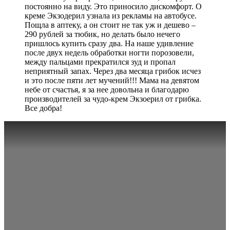
постоянно на виду. Это приносило дискомфорт. О
креме Экзодерил узнала из рекламы на автобусе.
Пощла в аптеку, а он стоит не так уж и дешево –
290 рублей за тюбик, но делать было нечего
пришлось купить сразу два. На наше удивление
после двух недель обработки ногти порозовели,
между пальцами прекратился зуд и пропал
неприятный запах. Через два месяца грибок исчез
и это после пяти лет мучений!!! Мама на девятом
небе от счастья, я за нее довольна и благодарю
производителей за чудо-крем Экзоерил от грибка.
Все добра!