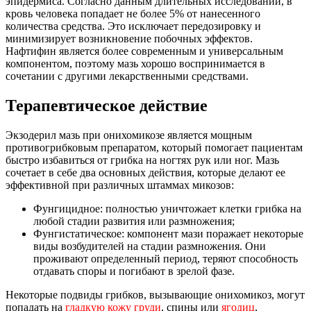
эпидермиса. Согласно данным длительных исследований, в
кровь человека попадает не более 5% от нанесенного
количества средства. Это исключает передозировку и
минимизирует возникновение побочных эффектов.
Нафтифин является более современным и универсальным
компонентом, поэтому мазь хорошо воспринимается в
сочетании с другими лекарственными средствами.
Терапевтическое действие
Экзодерил мазь при онихомикозе является мощным
противогрибковым препаратом, который помогает пациентам
быстро избавиться от грибка на ногтях рук или ног. Мазь
сочетает в себе два основных действия, которые делают ее
эффективной при различных штаммах микозов:
Фунгицидное: полностью уничтожает клетки грибка на
любой стадии развития или размножения;
Фунгистатическое: компонент мази поражает некоторые
виды возбудителей на стадии размножения. Они
проживают определенный период, теряют способность
отдавать споры и погибают в зрелой фазе.
Некоторые подвиды грибков, вызывающие онихомикоз, могут
попадать на
гладкую кожу груди
, спины или
ягодиц
,