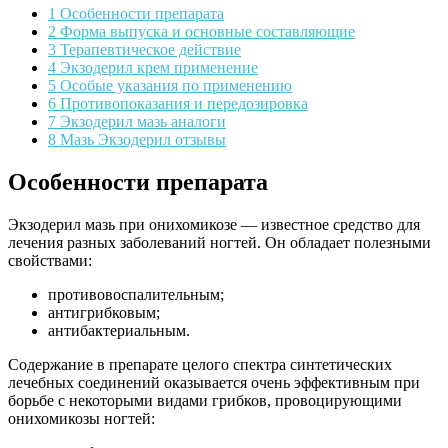
1 Особенности препарата
2 Форма выпуска и основные составляющие
3 Терапевтическое действие
4 Экзодерил крем применение
5 Особые указания по применению
6 Противопоказания и передозировка
7 Экзодерил мазь аналоги
8 Мазь Экзодерил отзывы
Особенности препарата
Экзодерил мазь при онихомикозе — известное средство для
лечения разных заболеваний ногтей. Он обладает полезными
свойствами:
противовоспалительным;
антигрибковым;
антибактериальным.
Содержание в препарате целого спектра синтетических
лечебных соединений оказывается очень эффективным при
борьбе с некоторыми видами грибков, провоцирующими
онихомикозы ногтей: