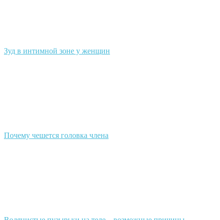
Зуд в интимной зоне у женщин
Почему чешется головка члена
Водянистые пузырьки на теле – возможные причины