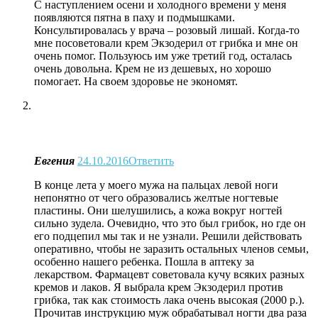
С наступлением осени и холодного времени у меня
появляются пятна в паху и подмышками.
Консультировалась у врача – розовый лишай. Когда-то
мне посоветовали крем Экзодерил от грибка и мне он
очень помог. Пользуюсь им уже третий год, осталась
очень довольна. Крем не из дешевых, но хорошо
помогает. На своем здоровье не экономят.
Евгения
24.10.2016
Ответить
В конце лета у моего мужа на пальцах левой ноги
непонятно от чего образовались желтые ногтевые
пластины. Они шелушились, а кожа вокруг ногтей
сильно зудела. Очевидно, что это был грибок, но где он
его подцепил мы так и не узнали. Решили действовать
оперативно, чтобы не заразить остальных членов семьи,
особенно нашего ребенка. Пошла в аптеку за
лекарством. Фармацевт советовала кучу всяких разных
кремов и лаков. Я выбрала крем Экзодерил против
грибка, так как стоимость лака очень высокая (2000 р.).
Прочитав инструкцию муж обрабатывал ногти два раза