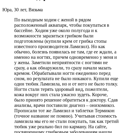
Юра, 30 лет, Вязьма
По выходным ходим с женой в рядом
расположенный аквапарк, чтобы покупаться в
бассейне. Ходим уже около полугода и к
возможности заразиться грибком были
подготовлены (купили крем от грибка стопы
известного производителя Ламизил). Но как
обычно, болезнь появилась не там, где ее ждали, а
именно на ногтях, причем одновременно у меня и
у жены. Заметили неприятности с ногтями не
сразу, а как обнаружили, то сразу начали мазать
кремом. Обрабатывали ногти ежедневно перед
сном, но результата не было никакого. Купили еще
один тюбик Ламизила, но и от него не было толку.
Ногти стали терять здоровый вид, пожелтели,
кожа вокруг них стала ужасно зудеть. Короче,
было принято решение обратиться к доктору. Сдав
анализы, врачи поставили диагноз – онихомикоз.
Прописали тот же Ламизил и таблетки Термикон
(точное название не помню). Учитывая стоимость
ламизила мы его не стали покупать, так как третий
тюбик уже реально бил по карману. На сайте,
посвященному грибковым заболеваниям нашли