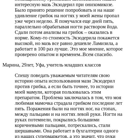
интересную мазь Экзодерил при онихомикозе.
Было принято решение попробовать и на наше
удивление грибок на ногтях у моей жены пропал
уже через неделю. Я помучался еще дней пять,
параллельно обрабатывая ногти раствором йода.
Сдали потом анализы на грибок – оказались в
норме. Кому-то стоимость Экзодерила покажется
высокой, но мазь все равно дешевле Ламизила, а
работает в 100 раз лучше. Это мое мнение, которое
проверено опытом и временем..Всем спасибо.
Марина, 29лет, Уфа, учитель младших классов
Спешу поведать уважаемым читателям свою
историю опыта использования мази Экзодерил
против грибка, а если быть точнее, то истории
моей мамули, которая пользовалась этим
препаратом. Проблема заключалась в том, что моя
любимая мамочка страдала грибком последние лет
пять. Поражения были на ногтях ног, на стопах,
между пальцами и на ногтях левой руки. Ногти на
руках потемнели, покрылись большими
коричневыми пальцами, потрескались, стали
шершавыми. Она работает в бухгалтерии одного
из наших супермаркетов, а это значит, что руки